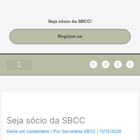
Ir
para
o
Seja sócio da SBCC!
conteúdo
Registre-se
F
T
I
Y
a
w
n
o
c
i
s
u
e
t
t
t
b
t
a
u
o
e
g
b
o
r
r
e
k
a
-
m
f
Seja sócio da SBCC
Deixe um comentário
/ Por
Secretaria SBCC
/
11/12/2020