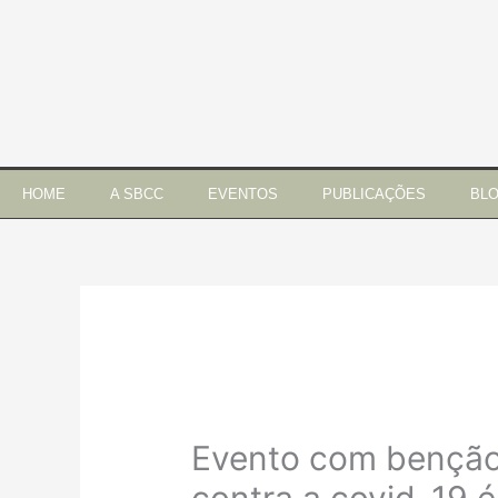
Ir
para
o
conteúdo
HOME
A SBCC
EVENTOS
PUBLICAÇÕES
BL
Evento com benção 