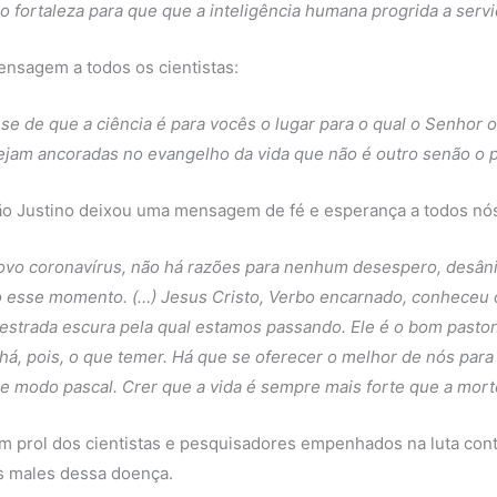
fortaleza para que que a inteligência humana progrida a serviç
ensagem a todos os cientistas:
e de que a ciência é para vocês o lugar para o qual o Senhor os
ejam ancoradas no evangelho da vida que não é outro senão o pr
ão Justino deixou uma mensagem de fé e esperança a todos nó
ovo coronavírus, não há razões para nenhum desespero, desâ
co esse momento. (…) Jesus Cristo, Verbo encarnado, conheceu 
strada escura pela qual estamos passando. Ele é o bom pastor. 
 há, pois, o que temer. Há que se oferecer o melhor de nós par
r de modo pascal. Crer que a vida é sempre mais forte que a mor
m prol dos cientistas e pesquisadores empenhados na luta con
s males dessa doença.