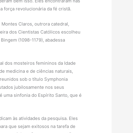
nderam bem isso. Eles encontraram nas
força revolucionária da fé cristã.
 Montes Claros, outrora catedral,
eira dos Cientistas Católicos escolheu
e Bingem (1098-1179), abadessa
ral dos mosteiros femininos da Idade
e medicina e de ciências naturais,
 reunidos sob o título Symphonia
utados jubilosamente nos seus
é uma sinfonia do Espírito Santo, que é
icam às atividades da pesquisa. Eles
ara que sejam exitosos na tarefa de