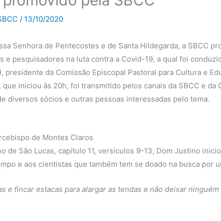
é promovido pela SBCC
 SBCC
/
13/10/2020
ssa Senhora de Pentecostes e de Santa Hildegarda, a SBCC pro
s e pesquisadores na luta contra a Covid-19, a qual foi conduz
G), presidente da Comissão Episcopal Pastoral para Cultura e
 que iniciou às 20h, foi transmitido pelos canais da SBCC e d
de diversos sócios e outras pessoas interessadas pelo tema.
arcebispo de Montes Claros
 de São Lucas, capítulo 11, versículos 9-13, Dom Justino inici
mpo e aos cientistas que também tem se doado na busca por um
as e fincar estacas para alargar as tendas e não deixar ningué