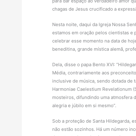
para dar espaço ao verdadeiro amor q
chagas de Jesus crucificado a expressã
Nesta noite, daqui da Igreja Nossa Sen
estamos em oração pelos cientistas e 
celebrar esse momento na data de hoje
beneditina, grande mística alemã, profe
Dela, disse o papa Bento XVI: “Hildega
Média, contrariamente aos preconceito
inclusive de música, sendo dotada de t
Harmoniae Caelestium Revelationum (S
mosteiros, difundindo uma atmosfera de
alegria e júbilo em si mesmo”.
Sob a proteção de Santa Hildegarda, e
não estão sozinhos. Há um número inco