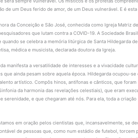
ue será sempre vulnerável. Os místicos e os profetas compree
o de um Deus ferido de amor, de um Deus vulnerável. E é esta a 
hora da Conceição e São José, conhecida como Igreja Matriz de
pesquisadores que lutam contra a COVID-19. A Sociedade Brasil
 quando se celebra a memória litúrgica de Santa Hildegarda d
tisa, médica e musicista, declarada doutora da Igreja.
rda manifesta a versatilidade de interesses e a vivacidade cultu
s que ainda pesam sobre aquela época. Hildegarda ocupou-se d
alento artístico. Compôs hinos, antífonas e cânticos, que foram
infonia da harmonia das revelações celestiais), que eram exec
 serenidade, e que chegaram até nós. Para ela, toda a criação 
stamos em oração pelos cientistas que, incansavelmente, se ded
ntável de pessoas que, como num estádio de futebol, torcem p