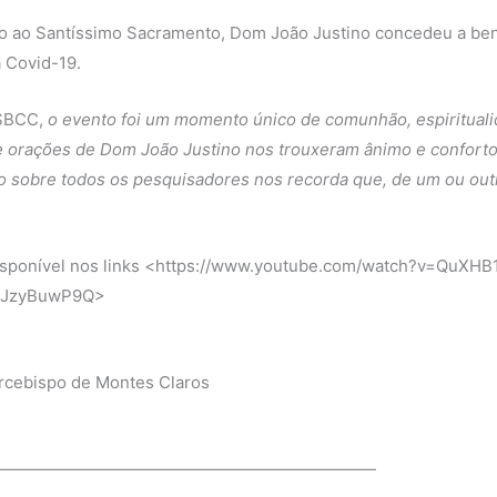
o ao Santíssimo Sacramento, Dom João Justino concedeu a benç
a Covid-19.
 SBCC,
o evento foi um momento único de comunhão, espiritual
s e orações de Dom João Justino nos trouxeram ânimo e confo
ão sobre todos os pesquisadores nos recorda que, de um ou ou
 disponível nos links <https://www.youtube.com/watch?v=QuXH
jTJzyBuwP9Q>
arcebispo de Montes Claros
———————————————————————