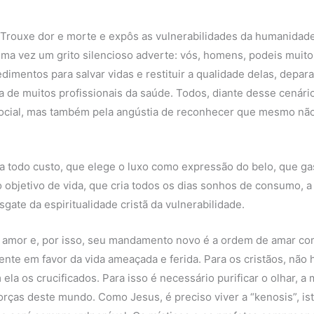
rouxe dor e morte e expôs as vulnerabilidades da humanidade
uma vez um grito silencioso adverte: vós, homens, podeis muito
imentos para salvar vidas e restituir a qualidade delas, depar
vida de muitos profissionais da saúde. Todos, diante desse cenári
ocial, mas também pela angústia de reconhecer que mesmo não
 todo custo, que elege o luxo como expressão do belo, que gas
o objetivo de vida, que cria todos os dias sonhos de consumo, 
sgate da espiritualidade cristã da vulnerabilidade.
 amor e, por isso, seu mandamento novo é a ordem de amar com
ente em favor da vida ameaçada e ferida. Para os cristãos, nã
ela os crucificados. Para isso é necessário purificar o olhar, 
rças deste mundo. Como Jesus, é preciso viver a “kenosis”, is