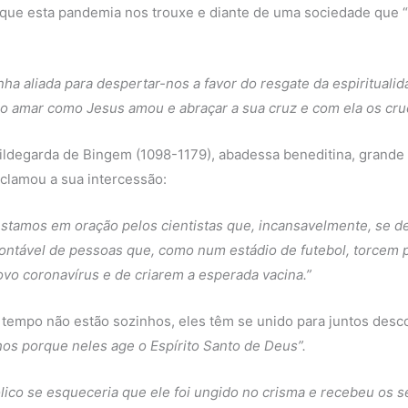
 que esta pandemia nos trouxe e diante de uma sociedade que 
a aliada para despertar-nos a favor do resgate da espiritualida
ão amar como Jesus amou e abraçar a sua cruz e com ela os cruc
ildegarda de Bingem (1098-1179), abadessa beneditina, grande 
 clamou a sua intercessão:
estamos em oração pelos cientistas que, incansavelmente, se de
ntável de pessoas que, como num estádio de futebol, torcem p
vo coronavírus e de criarem a esperada vacina.”
e tempo não estão sozinhos, eles têm se unido para juntos desc
os porque neles age o Espírito Santo de Deus”.
ico se esqueceria que ele foi ungido no crisma e recebeu os se