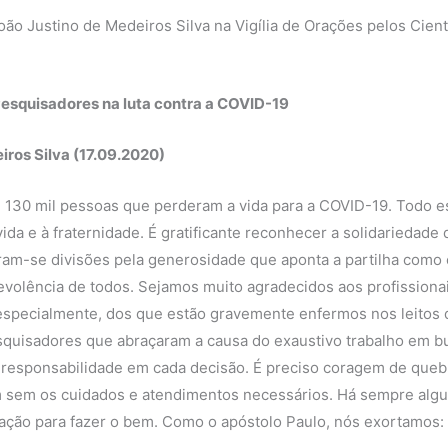
oão Justino de Medeiros Silva na Vigília de Orações pelos Cient
 Pesquisadores na luta contra a COVID-19
ros Silva (17.09.2020)
de 130 mil pessoas que perderam a vida para a COVID-19. Todo e
ida e à fraternidade. É gratificante reconhecer a solidariedad
ram-se divisões pela generosidade que aponta a partilha com
enevolência de todos. Sejamos muito agradecidos aos profissio
especialmente, dos que estão gravemente enfermos nos leitos 
esquisadores que abraçaram a causa do exaustivo trabalho em 
 responsabilidade em cada decisão. É preciso coragem de quebra
ém sem os cuidados e atendimentos necessários. Há sempre alg
ção para fazer o bem. Como o apóstolo Paulo, nós exortamos: