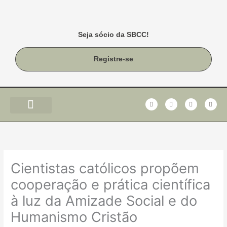
Ir
para
o
Seja sócio da SBCC!
conteúdo
Registre-se
F
T
I
Y
a
w
n
o
c
i
s
u
e
t
t
t
b
t
a
u
o
e
g
b
o
r
r
e
k
a
-
m
f
Cientistas católicos propõem
cooperação e prática científica
à luz da Amizade Social e do
Humanismo Cristão