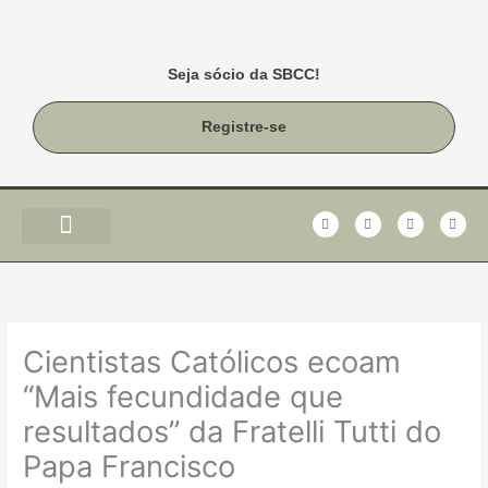
Ir
para
o
Seja sócio da SBCC!
conteúdo
Registre-se
F
T
I
Y
a
w
n
o
c
i
s
u
e
t
t
t
b
t
a
u
o
e
g
b
o
r
r
e
k
a
-
m
f
Cientistas Católicos ecoam
“Mais fecundidade que
resultados” da Fratelli Tutti do
Papa Francisco