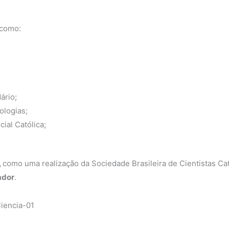
 como:
ário;
ologias;
ial Católica;
,
como uma realização da Sociedade Brasileira de Cientistas Ca
ador
.