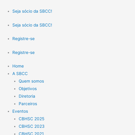
Ir
para
Seja sócio da SBCC!
o
Seja sócio da SBCC!
conteúdo
Registre-se
Registre-se
Home
A SBCC
Quem somos
Objetivos
Diretoria
Parceiros
Eventos
CBHSC 2025
CBHSC 2023
CBHSC 2021