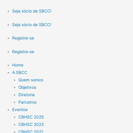
Ir
para
Seja sócio da SBCC!
o
Seja sócio da SBCC!
conteúdo
Registre-se
Registre-se
Home
A SBCC
Quem somos
Objetivos
Diretoria
Parceiros
Eventos
CBHSC 2025
CBHSC 2023
CBHSC 2021