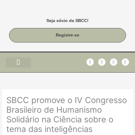
Ir
para
o
Seja sócio da SBCC!
conteúdo
Registre-se
F
T
I
Y
a
w
n
o
c
i
s
u
e
t
t
t
b
t
a
u
o
e
g
b
o
r
r
e
k
a
-
m
f
SBCC promove o IV Congresso
Brasileiro de Humanismo
Solidário na Ciência sobre o
tema das inteligências