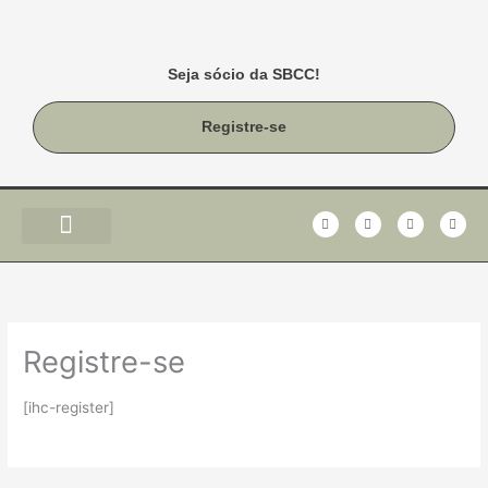
Ir
para
o
Seja sócio da SBCC!
conteúdo
Registre-se
F
T
I
Y
a
w
n
o
c
i
s
u
e
t
t
t
b
t
a
u
o
e
g
b
o
r
r
e
k
a
-
m
f
Registre-se
[ihc-register]