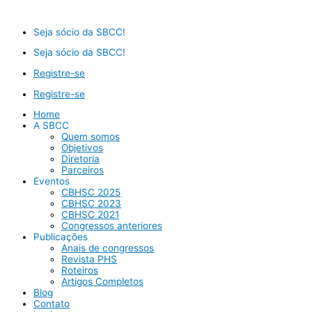
Ir
para
o
Seja sócio da SBCC!
conteúdo
Seja sócio da SBCC!
Registre-se
Registre-se
Home
A SBCC
Quem somos
Objetivos
Diretoria
Parceiros
Eventos
CBHSC 2025
CBHSC 2023
CBHSC 2021
Congressos anteriores
Publicações
Anais de congressos
Revista PHS
Roteiros
Artigos Completos
Blog
Contato